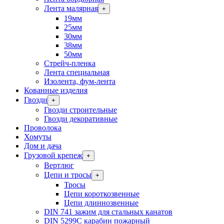
Лента малярная
+
19мм
25мм
30мм
38мм
50мм
Стрейч-пленка
Лента специальная
Изолента, фум-лента
Кованные изделия
Гвозди
+
Гвозди строительные
Гвозди декоративные
Проволока
Хомуты
Дом и дача
Грузовой крепеж
+
Вертлюг
Цепи и тросы
+
Тросы
Цепи короткозвенные
Цепи длиннозвенные
DIN 741 зажим для стальных канатов
DIN 5299C карабин пожарный