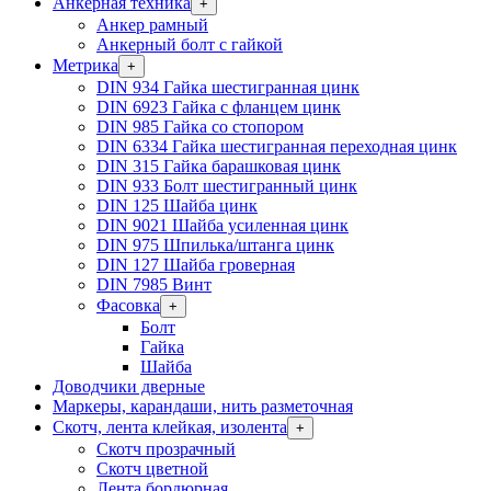
Анкерная техника
+
Анкер рамный
Анкерный болт с гайкой
Метрика
+
DIN 934 Гайка шестигранная цинк
DIN 6923 Гайка с фланцем цинк
DIN 985 Гайка со стопором
DIN 6334 Гайка шестигранная переходная цинк
DIN 315 Гайка барашковая цинк
DIN 933 Болт шестигранный цинк
DIN 125 Шайба цинк
DIN 9021 Шайба усиленная цинк
DIN 975 Шпилька/штанга цинк
DIN 127 Шайба гроверная
DIN 7985 Винт
Фасовка
+
Болт
Гайка
Шайба
Доводчики дверные
Маркеры, карандаши, нить разметочная
Скотч, лента клейкая, изолента
+
Скотч прозрачный
Скотч цветной
Лента бордюрная