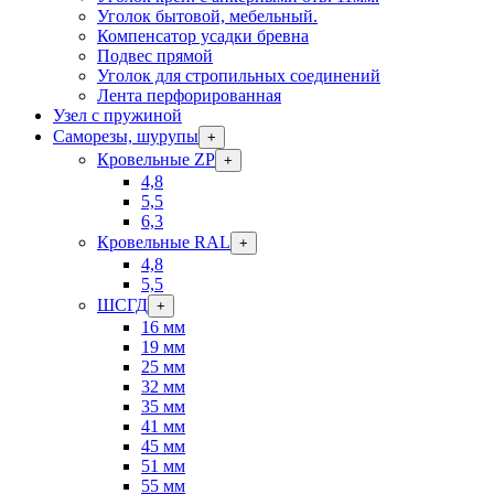
Уголок бытовой, мебельный.
Компенсатор усадки бревна
Подвес прямой
Уголок для стропильных соединений
Лента перфорированная
Узел с пружиной
Саморезы, шурупы
+
Кровельные ZP
+
4,8
5,5
6,3
Кровельные RAL
+
4,8
5,5
ШСГД
+
16 мм
19 мм
25 мм
32 мм
35 мм
41 мм
45 мм
51 мм
55 мм