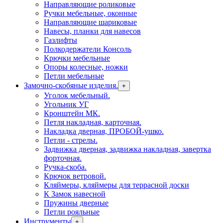
Направляющие роликовые
Ручки мебельные, оконные
Направляющие шариковые
Навесы, планки для навесов
Газлифты
Полкодержатели Консоль
Крючки мебельные
Опоры колесные, ножки
Петли мебельные
Замочно-скобяные изделия.
+
Уголок мебельный.
Угольник УГ
Кронштейн МК.
Петля накладная, карточная.
Накладка дверная, ПРОБОЙ-ушко.
Петли - стрелы.
Задвижка дверная, задвижка накладная, завертка
форточная.
Ручка-скоба.
Крючок ветровой.
Кляймеры, кляймеры для террасной доски
К Замок навесной
Пружины дверные
Петли рояльные
Инструменты
+