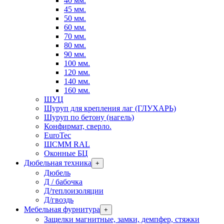
40 мм.
45 мм.
50 мм.
60 мм.
70 мм.
80 мм.
90 мм.
100 мм.
120 мм.
140 мм.
160 мм.
ШУЦ
Шуруп для крепления лаг (ГЛУХАРЬ)
Шуруп по бетону (нагель)
Конфирмат, сверло.
EuroTec
ШСММ RAL
Оконные БЦ
Дюбельная техника
+
Дюбель
Д / бабочка
Д/теплоизоляции
Д/гвоздь
Мебельная фурнитура
+
Защелки магнитные, замки, демпфер, стяжки