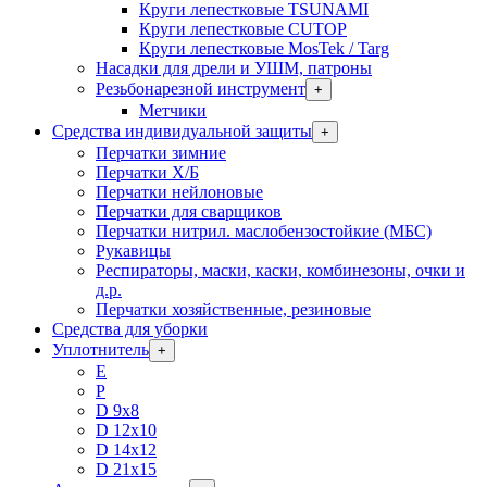
Круги лепестковые TSUNAMI
Круги лепестковые CUTOP
Круги лепестковые MosTek / Targ
Насадки для дрели и УШМ, патроны
Резьбонарезной инструмент
+
Метчики
Средства индивидуальной защиты
+
Перчатки зимние
Перчатки Х/Б
Перчатки нейлоновые
Перчатки для сварщиков
Перчатки нитрил. маслобензостойкие (МБС)
Рукавицы
Респираторы, маски, каски, комбинезоны, очки и
д.р.
Перчатки хозяйственные, резиновые
Средства для уборки
Уплотнитель
+
Е
Р
D 9х8
D 12х10
D 14х12
D 21х15