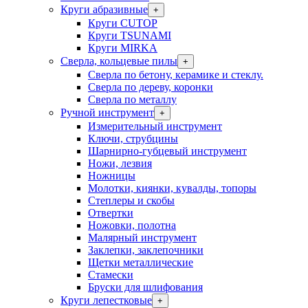
Круги абразивные
+
Круги CUTOP
Круги TSUNAMI
Круги MIRKA
Сверла, кольцевые пилы
+
Сверла по бетону, керамике и стеклу.
Сверла по дереву, коронки
Сверла по металлу
Ручной инструмент
+
Измерительный инструмент
Ключи, струбцины
Шарнирно-губцевый инструмент
Ножи, лезвия
Ножницы
Молотки, киянки, кувалды, топоры
Степлеры и скобы
Отвертки
Ножовки, полотна
Малярный инструмент
Заклепки, заклепочники
Щетки металлические
Стамески
Бруски для шлифования
Круги лепестковые
+