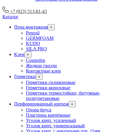
+7 (923) 513-81-43
Каталог
Пена монтажная
+
Penosil
GERMFOAM
KUDO
SILA PRO
Клеи
+
Cosmofen
Жидкие гвозди
Контактные клеи
Герметики
+
Герметики силиконовые
Герметики акриловые
Герметики термостойкие, битумные,
полиуретановые
Перфорированный крепеж
+
Опора бруса
Пластины крепёжные
Уголок креп. усиленный
Уголок креп. универсальный
Уголок креп. с анкерными отв. 11мм.